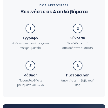
ΠΏΣ ΛΕΙΤΟΥΡΓΕΊ
Ξεκινήστε σε 4 απλά βήματα
1
2
Εγγραφή
Σύνδεση
Λάβετε τα στοιχεία σας από
Συνδεθείτε από
τη γραμματεία
οποιαδήποτε συσκευή
3
4
Μάθηση
Πιστοποίηση
Παρακολουθήστε
Αποκτήστε τη βεβαίωσή
μαθήματα και υλικό
σας