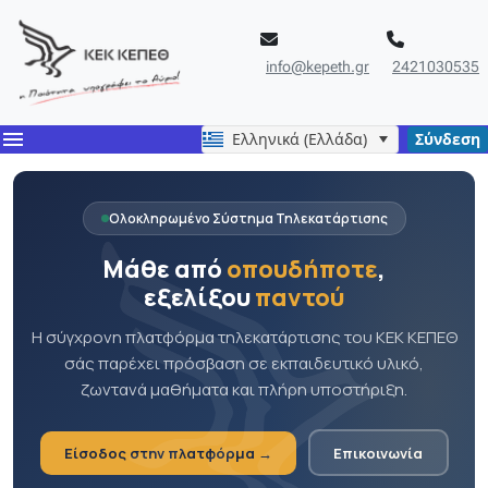
info@kepeth.gr
2421030535
menu
Ελληνικά (Ελλάδα)
Σύνδεση
Ολοκληρωμένο Σύστημα Τηλεκατάρτισης
Μάθε από
οπουδήποτε
,
εξελίξου
παντού
Η σύγχρονη πλατφόρμα τηλεκατάρτισης του ΚΕΚ ΚΕΠΕΘ
σάς παρέχει πρόσβαση σε εκπαιδευτικό υλικό,
ζωντανά μαθήματα και πλήρη υποστήριξη.
Είσοδος στην πλατφόρμα →
Επικοινωνία