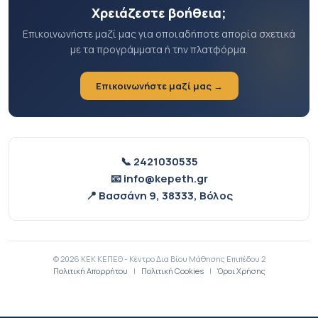
Χρειάζεστε βοήθεια;
Επικοινωνήστε μαζί μας για οποιαδήποτε απορία σχετικά
με τα προγράμματα ή την πλατφόρμα.
Επικοινωνήστε μαζί μας →
📞 2421030535
📧 info@kepeth.gr
📍 Βασσάνη 9, 38333, Βόλος
© 2026 ΚΕΚ ΚΕΠΕΘ - Κέντρο Δια Βίου Μάθησης Επιπέδου 2
Πολιτική Απορρήτου
|
Πολιτική Cookies
|
Όροι Χρήσης